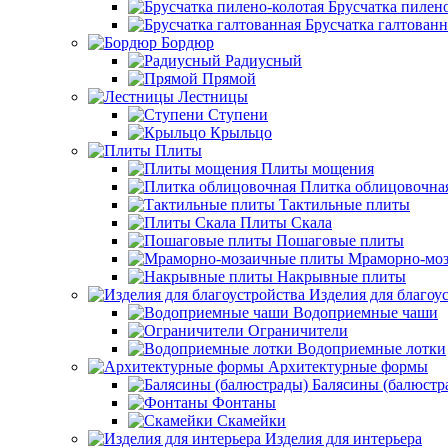
Брусчатка пилено
Брусчатка галтованн
Бордюр
Радиусный
Прямой
Лестницы
Ступени
Крыльцо
Плиты
Плиты мощения
Плитка облицовочна
Тактильные плиты
Плиты Скала
Пошаговые плиты
Мраморно-моз
Накрывные плиты
Изделия для благоу
Водоприемные чаши
Ограничители
Водоприемные лотки
Архитектурные формы
Балясины (балюстр
Фонтаны
Скамейки
Изделия для интерьера