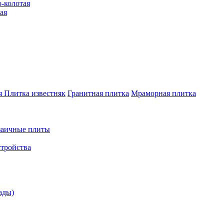
-колотая
ая
я
Плитка известняк
Гранитная плитка
Мраморная плитка
аичные плиты
стройства
ады)