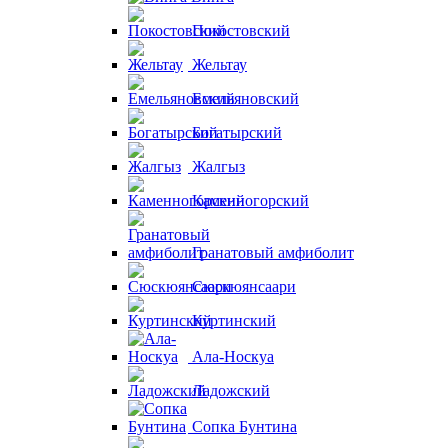
Покостовский
Жельтау
Емельяновский
Богатырский
Жалгыз
Каменногорский
Гранатовый амфиболит
Сюскюянсаари
Куртинский
Ала-Носкуа
Ладожский
Сопка Бунтина