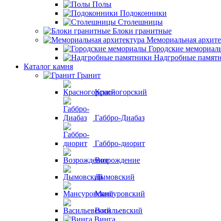
Полы
Подоконники
Столешницы
Блоки гранитные
Мемориальная архите
Городские мемориал
Надгробные памят
Каталог камня
Гранит
Красногорский
Габбро-Диабаз
Габбро-диорит
Возрождение
Дымовский
Мансуровский
Васильевский
Винга