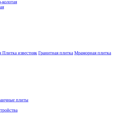
-колотая
ая
я
Плитка известняк
Гранитная плитка
Мраморная плитка
аичные плиты
стройства