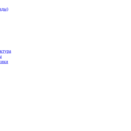
ады)
ктура
ы
ники