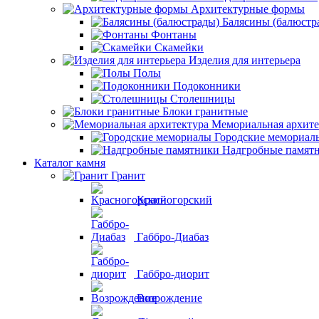
Архитектурные формы
Балясины (балюстр
Фонтаны
Скамейки
Изделия для интерьера
Полы
Подоконники
Столешницы
Блоки гранитные
Мемориальная архите
Городские мемориал
Надгробные памят
Каталог камня
Гранит
Красногорский
Габбро-Диабаз
Габбро-диорит
Возрождение