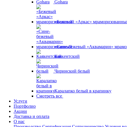
Gohara
«Бежевый «Аркас» мраморизованны
«Сине-бежевый «Аквамарин» мрам
Каякентский
Чиринский белый
Каралапко белый в крапинку
Смотреть все
Услуги
Портфолио
Акции
Доставка и оплата
О нас
Производство
Сертификация
Сотрудничество
Условия во