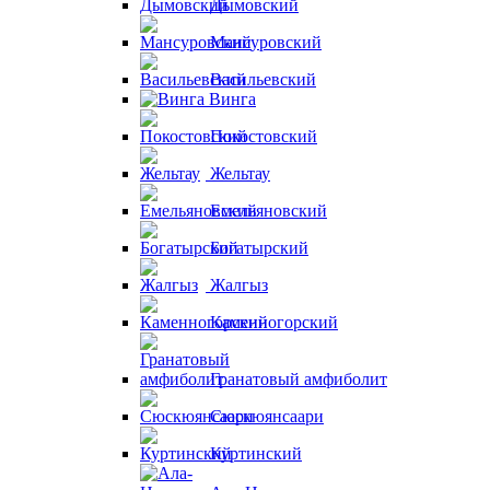
Дымовский
Мансуровский
Васильевский
Винга
Покостовский
Жельтау
Емельяновский
Богатырский
Жалгыз
Каменногорский
Гранатовый амфиболит
Сюскюянсаари
Куртинский