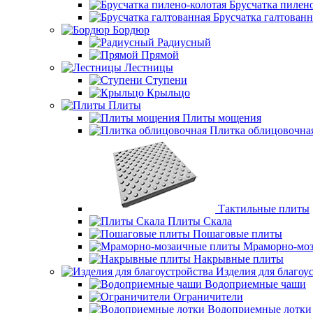
Брусчатка пилено
Брусчатка галтованн
Бордюр
Радиусный
Прямой
Лестницы
Ступени
Крыльцо
Плиты
Плиты мощения
Плитка облицовочна
Тактильные плиты
Плиты Скала
Пошаговые плиты
Мраморно-моз
Накрывные плиты
Изделия для благоу
Водоприемные чаши
Ограничители
Водоприемные лотки