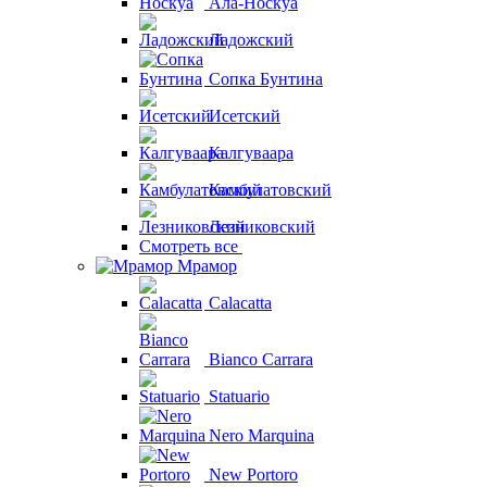
Ала-Носкуа
Ладожский
Сопка Бунтина
Исетский
Калгуваара
Камбулатовский
Лезниковский
Смотреть все
Мрамор
Calacatta
Bianco Carrara
Statuario
Nero Marquina
New Portoro