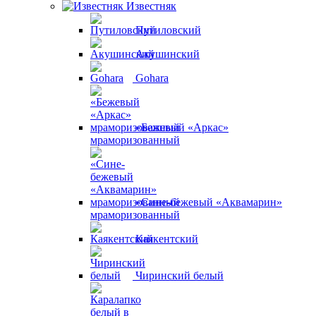
Известняк
Путиловский
Акушинский
Gohara
«Бежевый «Аркас»
мраморизованный
«Сине-бежевый «Аквамарин»
мраморизованный
Каякентский
Чиринский белый