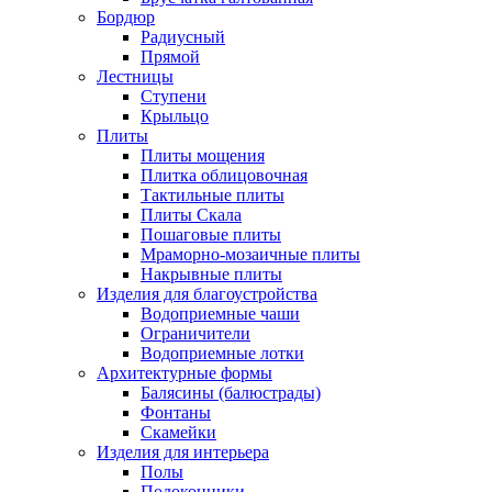
Бордюр
Радиусный
Прямой
Лестницы
Ступени
Крыльцо
Плиты
Плиты мощения
Плитка облицовочная
Тактильные плиты
Плиты Скала
Пошаговые плиты
Мраморно-мозаичные плиты
Накрывные плиты
Изделия для благоустройства
Водоприемные чаши
Ограничители
Водоприемные лотки
Архитектурные формы
Балясины (балюстрады)
Фонтаны
Скамейки
Изделия для интерьера
Полы
Подоконники