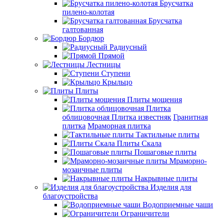
Брусчатка
пилено-колотая
Брусчатка
галтованная
Бордюр
Радиусный
Прямой
Лестницы
Ступени
Крыльцо
Плиты
Плиты мощения
Плитка
облицовочная
Плитка известняк
Гранитная
плитка
Мраморная плитка
Тактильные плиты
Плиты Скала
Пошаговые плиты
Мраморно-
мозаичные плиты
Накрывные плиты
Изделия для
благоустройства
Водоприемные чаши
Ограничители