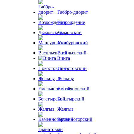
Габбро-диорит
Возрождение
Дымовский
Мансуровский
Васильевский
Винга
Покостовский
Жельтау
Емельяновский
Богатырский
Жалгыз
Каменногорский