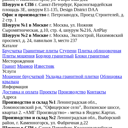
Шоурум в СПб
г. Санкт‑Петербург, Красногвардейская
площадь 3Е, шоурум Е1-135, Design District DAA
Офис и производство
г. Петрозаводск, Проезд Строителей, д.
2 стр. 1
Шоурум №1 в Москве
г. Москва, ул. Нижняя
Сыромятническая, д.10, стр. 4, шоурум №216, ArtPlay
Шоурум №2 в Москве
г. Москва, Экспострой, Нахимовский
проспект, д. 24, павильон 3, место 237
Каталог
Брусчатка
Гранитные плиты
Ступени
Плитка облицовочная
Плиты мощения
Бордюр гранитный
Блоки гранитные
Месторождения
Гранит
Мрамор
Известняк
Услуги
Мощение брусчаткой
Укладка гранитной плитки
Облицовка
крыльца
Информация
Доставка и оплата
Проекты
Производство
Контакты
Адреса
Производство и склад №1
Ленинградская обл.,
Ломоносовский р-н, "Офицерское село", Волхонское шоссе,
квартал 2. «АМГ Производство» - метка в Яндекс.Картах.
Производство и склад №2
Ленинградская обл., Выборский
район, г. Каменногорск, ул. Фабричная д.22
Шоурум в СПб
г. Санкт‑Петербург, Красногвардейская