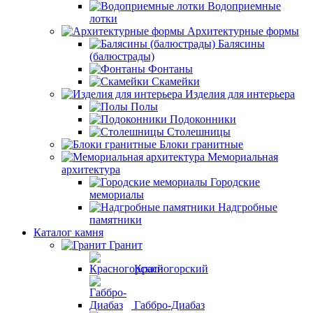
Водоприемные
лотки
Архитектурные формы
Балясины
(балюстрады)
Фонтаны
Скамейки
Изделия для интерьера
Полы
Подоконники
Столешницы
Блоки гранитные
Мемориальная
архитектура
Городские
мемориалы
Надгробные
памятники
Каталог камня
Гранит
Красногорский
Габбро-Диабаз