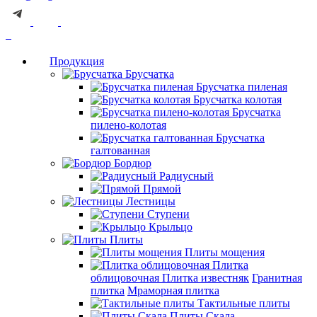
Продукция
Брусчатка
Брусчатка пиленая
Брусчатка колотая
Брусчатка
пилено-колотая
Брусчатка
галтованная
Бордюр
Радиусный
Прямой
Лестницы
Ступени
Крыльцо
Плиты
Плиты мощения
Плитка
облицовочная
Плитка известняк
Гранитная
плитка
Мраморная плитка
Тактильные плиты
Плиты Скала