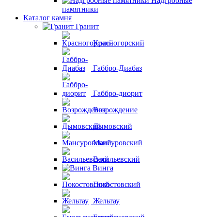
Надгробные
памятники
Каталог камня
Гранит
Красногорский
Габбро-Диабаз
Габбро-диорит
Возрождение
Дымовский
Мансуровский
Васильевский
Винга
Покостовский
Жельтау