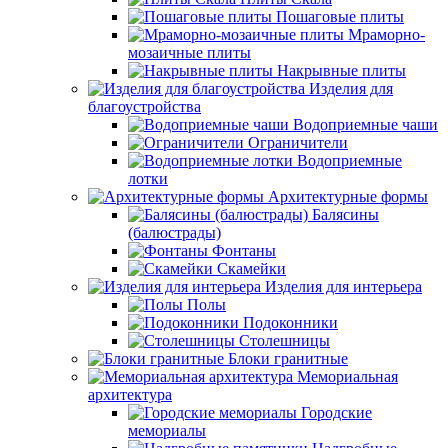
Пошаговые плиты
Мраморно-
мозаичные плиты
Накрывные плиты
Изделия для
благоустройства
Водоприемные чаши
Ограничители
Водоприемные
лотки
Архитектурные формы
Балясины
(балюстрады)
Фонтаны
Скамейки
Изделия для интерьера
Полы
Подоконники
Столешницы
Блоки гранитные
Мемориальная
архитектура
Городские
мемориалы