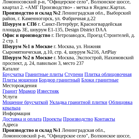
Ломоносовский р-н, "Офицерское село", Волхонское шоссе,
квартал 2. «АМГ Производство» - метка в Яндекс.Картах.
Производство и склад №2
Ленинградская обл., Выборский
район, г. Каменногорск, ул. Фабричная д.22
Шоурум в СПб
г. Санкт‑Петербург, Красногвардейская
площадь 3Е, шоурум Е1-135, Design District DAA
Офис и производство
г. Петрозаводск, Проезд Строителей, д.
2 стр. 1
Шоурум №1 в Москве
г. Москва, ул. Нижняя
Сыромятническая, д.10, стр. 4, шоурум №216, ArtPlay
Шоурум №2 в Москве
г. Москва, Экспострой, Нахимовский
проспект, д. 24, павильон 3, место 237
Каталог
Брусчатка
Гранитные плиты
Ступени
Плитка облицовочная
Плиты мощения
Бордюр гранитный
Блоки гранитные
Месторождения
Гранит
Мрамор
Известняк
Услуги
Мощение брусчаткой
Укладка гранитной плитки
Облицовка
крыльца
Информация
Доставка и оплата
Проекты
Производство
Контакты
Адреса
Производство и склад №1
Ленинградская обл.,
Ломоносовский р-н, "Офицерское село", Волхонское шоссе,