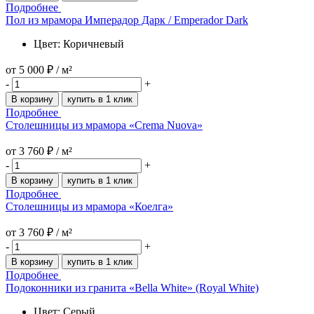
Подробнее
Пол из мрамора Имперадор Дарк / Emperador Dark
Цвет: Коричневый
от
5 000 ₽
/ м²
-
+
В корзину
купить в 1 клик
Подробнее
Столешницы из мрамора «Crema Nuova»
от
3 760 ₽
/ м²
-
+
В корзину
купить в 1 клик
Подробнее
Столешницы из мрамора «Коелга»
от
3 760 ₽
/ м²
-
+
В корзину
купить в 1 клик
Подробнее
Подоконники из гранита «Bella White» (Royal White)
Цвет: Серый