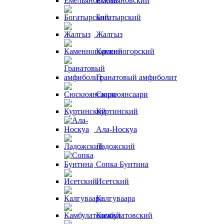
Емельяновский
Богатырский
Жалгыз
Каменногорский
Гранатовый амфиболит
Сюскюянсаари
Куртинский
Ала-Носкуа
Ладожский
Сопка Бунтина
Исетский
Калгуваара
Камбулатовский