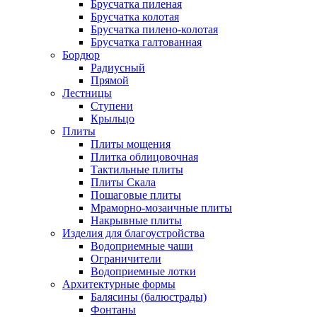
Брусчатка пиленая
Брусчатка колотая
Брусчатка пилено-колотая
Брусчатка галтованная
Бордюр
Радиусный
Прямой
Лестницы
Ступени
Крыльцо
Плиты
Плиты мощения
Плитка облицовочная
Тактильные плиты
Плиты Скала
Пошаговые плиты
Мраморно-мозаичные плиты
Накрывные плиты
Изделия для благоустройства
Водоприемные чаши
Ограничители
Водоприемные лотки
Архитектурные формы
Балясины (балюстрады)
Фонтаны