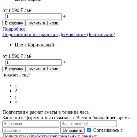
от
1 590 ₽
/ м²
-
+
В корзину
купить в 1 клик
Подробнее
Подоконники из гранита «Дымовский» (Балтийский)
Цвет: Коричневый
от
1 590 ₽
/ м²
-
+
В корзину
купить в 1 клик
показать ещё
1
2
›
»
Подготовим расчет сметы в течение часа
Заполните форму и мы свяжемся с Вами в ближайшее время
Соглашаюсь с
Отправить
Политикой обработки персональных данных