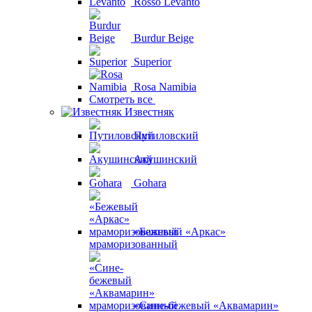
Rosso Levanto
Burdur Beige
Superior
Rosa Namibia
Смотреть все
Известняк
Путиловский
Акушинский
Gohara
«Бежевый «Аркас»
мраморизованный
«Сине-бежевый «Аквамарин»