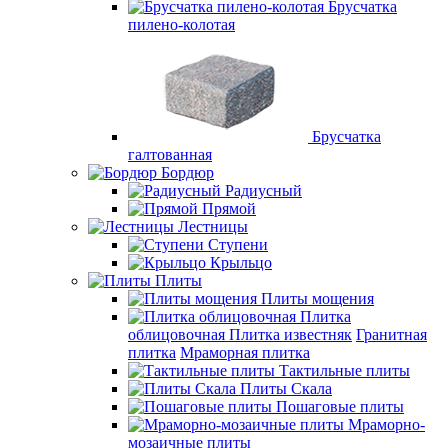
Брусчатка
пилено-колотая
Брусчатка
галтованная
Бордюр
Радиусный
Прямой
Лестницы
Ступени
Крыльцо
Плиты
Плиты мощения
Плитка
облицовочная
Плитка известняк
Гранитная
плитка
Мраморная плитка
Тактильные плиты
Плиты Скала
Пошаговые плиты
Мраморно-
мозаичные плиты