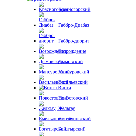
Красногорский
Габбро-Диабаз
Габбро-диорит
Возрождение
Дымовский
Мансуровский
Васильевский
Винга
Покостовский
Жельтау
Емельяновский
Богатырский