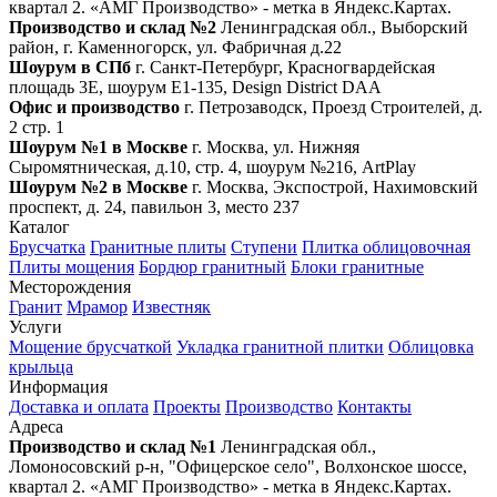
квартал 2. «АМГ Производство» - метка в Яндекс.Картах.
Производство и склад №2
Ленинградская обл., Выборский
район, г. Каменногорск, ул. Фабричная д.22
Шоурум в СПб
г. Санкт‑Петербург, Красногвардейская
площадь 3Е, шоурум Е1-135, Design District DAA
Офис и производство
г. Петрозаводск, Проезд Строителей, д.
2 стр. 1
Шоурум №1 в Москве
г. Москва, ул. Нижняя
Сыромятническая, д.10, стр. 4, шоурум №216, ArtPlay
Шоурум №2 в Москве
г. Москва, Экспострой, Нахимовский
проспект, д. 24, павильон 3, место 237
Каталог
Брусчатка
Гранитные плиты
Ступени
Плитка облицовочная
Плиты мощения
Бордюр гранитный
Блоки гранитные
Месторождения
Гранит
Мрамор
Известняк
Услуги
Мощение брусчаткой
Укладка гранитной плитки
Облицовка
крыльца
Информация
Доставка и оплата
Проекты
Производство
Контакты
Адреса
Производство и склад №1
Ленинградская обл.,
Ломоносовский р-н, "Офицерское село", Волхонское шоссе,
квартал 2. «АМГ Производство» - метка в Яндекс.Картах.