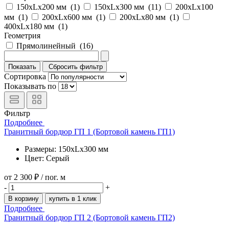
150xLx200 мм (
1
)
150xLx300 мм (
11
)
200xLx100
мм (
1
)
200xLx600 мм (
1
)
200xLx80 мм (
1
)
400xLx180 мм (
1
)
Геометрия
Прямолинейный (
16
)
Сбросить фильтр
Сортировка
Показывать по
Фильтр
Подробнее
Гранитный бордюр ГП 1 (Бортовой камень ГП1)
Размеры: 150xLx300 мм
Цвет: Серый
от
2 300 ₽
/ пог. м
-
+
В корзину
купить в 1 клик
Подробнее
Гранитный бордюр ГП 2 (Бортовой камень ГП2)