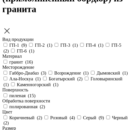
гранита
Вид продукции
ГП-1 (
9
)
ГП-2 (
1
)
ГП-3 (
1
)
ГП-4 (
1
)
ГП-5
(
2
)
ГП-6 (
1
)
Материал
гранит (
16
)
Месторождение
Габбро-Диабаз (
3
)
Возрождение (
1
)
Дымовский (
1
)
Ала-Носкуа (
1
)
Богатырский (
2
)
Головыринский
(
1
)
Каменногорский (
1
)
Поверхность
пиленая (
15
)
Обработка поверхности
полированная (
2
)
Цвет
Коричневый (
2
)
Розовый (
4
)
Серый (
9
)
Черный
(
2
)
Размер