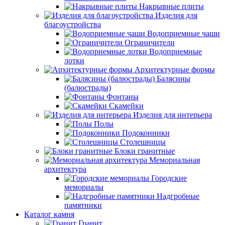
Накрывные плиты
Изделия для
благоустройства
Водоприемные чаши
Ограничители
Водоприемные
лотки
Архитектурные формы
Балясины
(балюстрады)
Фонтаны
Скамейки
Изделия для интерьера
Полы
Подоконники
Столешницы
Блоки гранитные
Мемориальная
архитектура
Городские
мемориалы
Надгробные
памятники
Каталог камня
Гранит