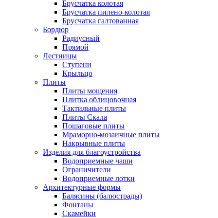
Брусчатка колотая
Брусчатка пилено-колотая
Брусчатка галтованная
Бордюр
Радиусный
Прямой
Лестницы
Ступени
Крыльцо
Плиты
Плиты мощения
Плитка облицовочная
Тактильные плиты
Плиты Скала
Пошаговые плиты
Мраморно-мозаичные плиты
Накрывные плиты
Изделия для благоустройства
Водоприемные чаши
Ограничители
Водоприемные лотки
Архитектурные формы
Балясины (балюстрады)
Фонтаны
Скамейки