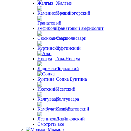
Жалгыз
Каменногорский
Гранатовый амфиболит
Сюскюянсаари
Куртинский
Ала-Носкуа
Ладожский
Сопка Бунтина
Исетский
Калгуваара
Камбулатовский
Лезниковский
Смотреть все
Мрамор