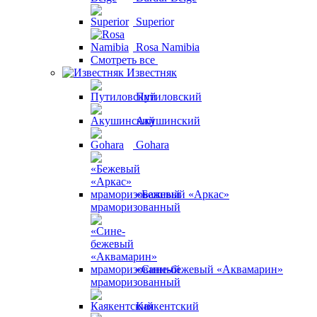
Superior
Rosa Namibia
Смотреть все
Известняк
Путиловский
Акушинский
Gohara
«Бежевый «Аркас»
мраморизованный
«Сине-бежевый «Аквамарин»
мраморизованный
Каякентский