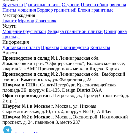
Брусчатка
Гранитные плиты
Ступени
Плитка облицовочная
Плиты мощения
Бордюр гранитный
Блоки гранитные
Месторождения
Гранит
Мрамор
Известняк
Услуги
Мощение брусчаткой
Укладка гранитной плитки
Облицовка
крыльца
Информация
Доставка и оплата
Проекты
Производство
Контакты
Адреса
Производство и склад №1
Ленинградская обл.,
Ломоносовский р-н, "Офицерское село", Волхонское шоссе,
квартал 2. «АМГ Производство» - метка в Яндекс.Картах.
Производство и склад №2
Ленинградская обл., Выборский
район, г. Каменногорск, ул. Фабричная д.22
Шоурум в СПб
г. Санкт‑Петербург, Красногвардейская
площадь 3Е, шоурум Е1-135, Design District DAA
Офис и производство
г. Петрозаводск, Проезд Строителей, д.
2 стр. 1
Шоурум №1 в Москве
г. Москва, ул. Нижняя
Сыромятническая, д.10, стр. 4, шоурум №216, ArtPlay
Шоурум №2 в Москве
г. Москва, Экспострой, Нахимовский
проспект, д. 24, павильон 3, место 237