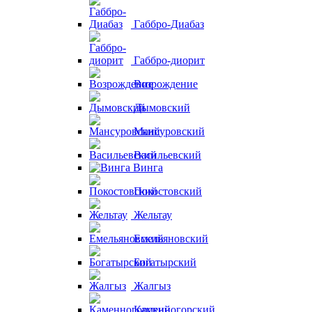
Габбро-Диабаз
Габбро-диорит
Возрождение
Дымовский
Мансуровский
Васильевский
Винга
Покостовский
Жельтау
Емельяновский
Богатырский
Жалгыз
Каменногорский