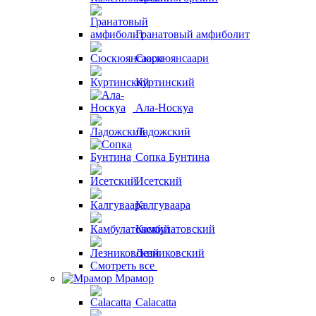
Гранатовый амфиболит
Сюскюянсаари
Куртинский
Ала-Носкуа
Ладожский
Сопка Бунтина
Исетский
Калгуваара
Камбулатовский
Лезниковский
Смотреть все
Мрамор
Calacatta