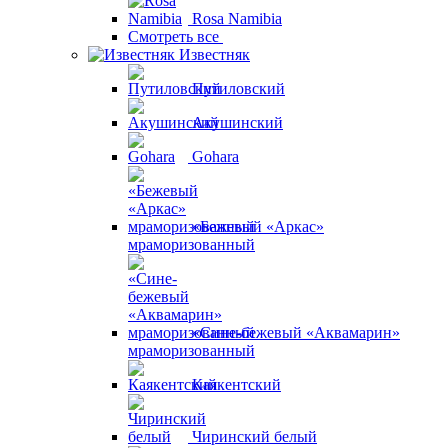
Rosa Namibia
Смотреть все
Известняк
Путиловский
Акушинский
Gohara
«Бежевый «Аркас»
мраморизованный
«Сине-бежевый «Аквамарин»
мраморизованный
Каякентский
Чиринский белый