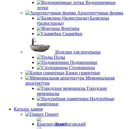
Водоприемные
лотки
Архитектурные формы
Балясины
(балюстрады)
Фонтаны
Скамейки
Изделия для интерьера
Полы
Подоконники
Столешницы
Блоки гранитные
Мемориальная
архитектура
Городские
мемориалы
Надгробные
памятники
Каталог камня
Гранит
Красногорский