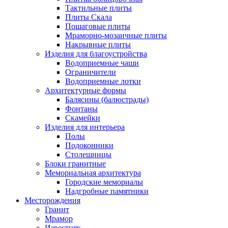
Тактильные плиты
Плиты Скала
Пошаговые плиты
Мраморно-мозаичные плиты
Накрывные плиты
Изделия для благоустройства
Водоприемные чаши
Ограничители
Водоприемные лотки
Архитектурные формы
Балясины (балюстрады)
Фонтаны
Скамейки
Изделия для интерьера
Полы
Подоконники
Столешницы
Блоки гранитные
Мемориальная архитектура
Городские мемориалы
Надгробные памятники
Месторождения
Гранит
Мрамор
Известняк