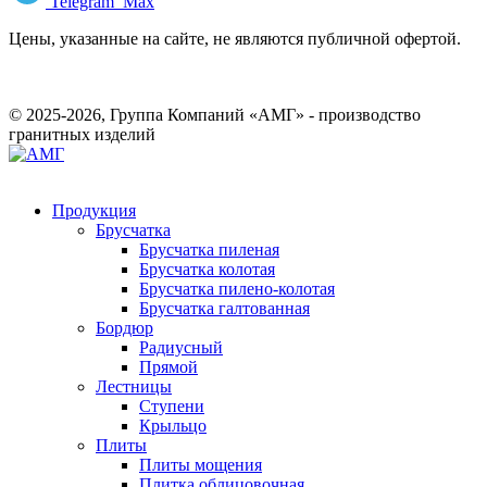
Telegram
Max
Цены, указанные на сайте, не являются публичной офертой.
© 2025-2026, Группа Компаний «АМГ» - производство
гранитных изделий
Продукция
Брусчатка
Брусчатка пиленая
Брусчатка колотая
Брусчатка пилено-колотая
Брусчатка галтованная
Бордюр
Радиусный
Прямой
Лестницы
Ступени
Крыльцо
Плиты
Плиты мощения
Плитка облицовочная