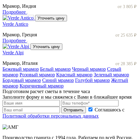
Мрамор, Индия
от 3 805 ₽
Подробнее
Уточнить цену
Verde Antico
Мрамор, Греция
от 25 635 ₽
Подробнее
Уточнить цену
Verde Alpi
Мрамор, Италия
от 28 385 ₽
Бежевый мрамор
Белый мрамор
Черный мрамор
Серый
мрамор
Розовый мрамор
Красный мрамор
Зеленый мрамор
Бордовый мрамор
Синий мрамор
Голубой мрамор
Желтый
мрамор
Коричневый мрамор
Подготовим расчет сметы в течение часа
Заполните форму и мы свяжемся с Вами в ближайшее время
Соглашаюсь с
Отправить
Политикой обработки персональных данных
Производство гранита с 1994 года. Работаем по всей России.