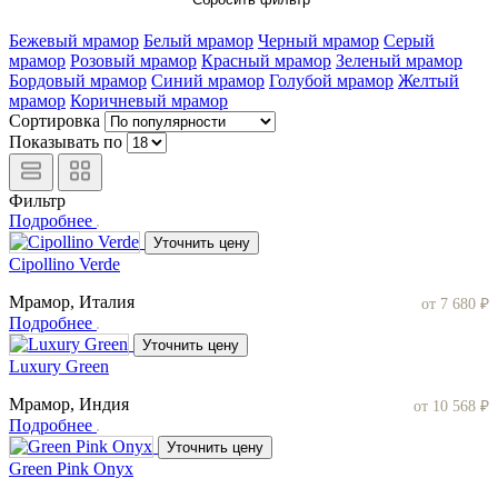
Бежевый мрамор
Белый мрамор
Черный мрамор
Серый
мрамор
Розовый мрамор
Красный мрамор
Зеленый мрамор
Бордовый мрамор
Синий мрамор
Голубой мрамор
Желтый
мрамор
Коричневый мрамор
Сортировка
Показывать по
Фильтр
Подробнее
Уточнить цену
Cipollino Verde
Мрамор, Италия
от 7 680 ₽
Подробнее
Уточнить цену
Luxury Green
Мрамор, Индия
от 10 568 ₽
Подробнее
Уточнить цену
Green Pink Onyx