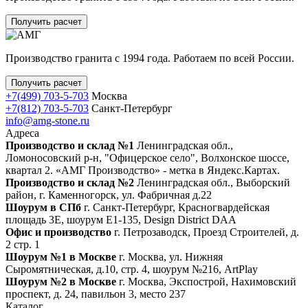
Получить расчет
Производство гранита с 1994 года. Работаем по всей России.
Получить расчет
+7(499) 703-5-703
Москва
+7(812) 703-5-703
Санкт-Петербург
info@amg-stone.ru
Адреса
Производство и склад №1
Ленинградская обл.,
Ломоносовский р-н, "Офицерское село", Волхонское шоссе,
квартал 2. «АМГ Производство» - метка в Яндекс.Картах.
Производство и склад №2
Ленинградская обл., Выборский
район, г. Каменногорск, ул. Фабричная д.22
Шоурум в СПб
г. Санкт‑Петербург, Красногвардейская
площадь 3Е, шоурум Е1-135, Design District DAA
Офис и производство
г. Петрозаводск, Проезд Строителей, д.
2 стр. 1
Шоурум №1 в Москве
г. Москва, ул. Нижняя
Сыромятническая, д.10, стр. 4, шоурум №216, ArtPlay
Шоурум №2 в Москве
г. Москва, Экспострой, Нахимовский
проспект, д. 24, павильон 3, место 237
Каталог