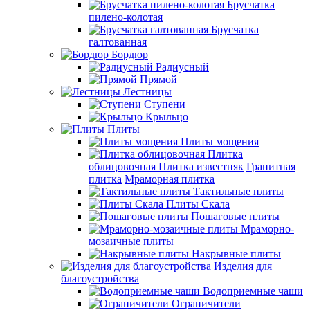
Брусчатка
пилено-колотая
Брусчатка
галтованная
Бордюр
Радиусный
Прямой
Лестницы
Ступени
Крыльцо
Плиты
Плиты мощения
Плитка
облицовочная
Плитка известняк
Гранитная
плитка
Мраморная плитка
Тактильные плиты
Плиты Скала
Пошаговые плиты
Мраморно-
мозаичные плиты
Накрывные плиты
Изделия для
благоустройства
Водоприемные чаши
Ограничители