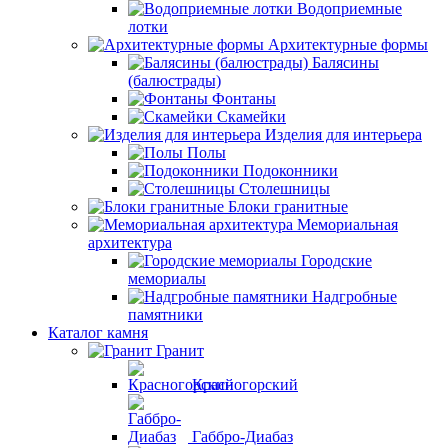
Водоприемные
лотки
Архитектурные формы
Балясины
(балюстрады)
Фонтаны
Скамейки
Изделия для интерьера
Полы
Подоконники
Столешницы
Блоки гранитные
Мемориальная
архитектура
Городские
мемориалы
Надгробные
памятники
Каталог камня
Гранит
Красногорский
Габбро-Диабаз