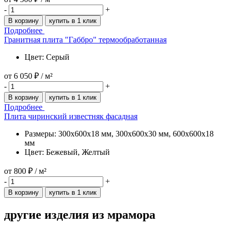
-
+
В корзину
купить в 1 клик
Подробнее
Гранитная плита "Габбро" термообработанная
Цвет: Серый
от
6 050 ₽
/ м²
-
+
В корзину
купить в 1 клик
Подробнее
Плита чиринский известняк фасадная
Размеры: 300x600x18 мм, 300x600x30 мм, 600x600x18
мм
Цвет: Бежевый, Желтый
от
800 ₽
/ м²
-
+
В корзину
купить в 1 клик
другие изделия
из мрамора