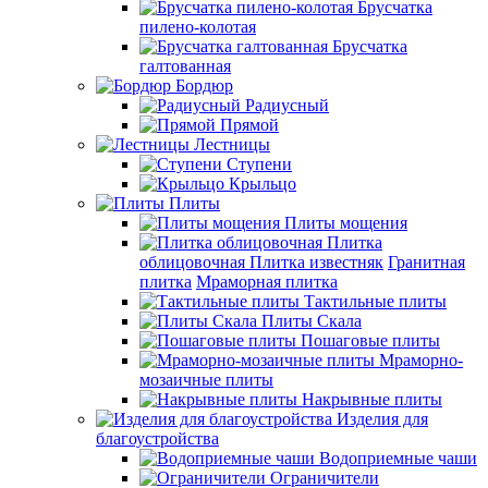
Брусчатка
пилено-колотая
Брусчатка
галтованная
Бордюр
Радиусный
Прямой
Лестницы
Ступени
Крыльцо
Плиты
Плиты мощения
Плитка
облицовочная
Плитка известняк
Гранитная
плитка
Мраморная плитка
Тактильные плиты
Плиты Скала
Пошаговые плиты
Мраморно-
мозаичные плиты
Накрывные плиты
Изделия для
благоустройства
Водоприемные чаши
Ограничители