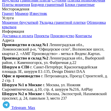
Брусчатка
Гранитные плиты
Ступени
Плитка облицовочная
Плиты мощения
Бордюр гранитный
Блоки гранитные
Месторождения
Гранит
Мрамор
Известняк
Услуги
Мощение брусчаткой
Укладка гранитной плитки
Облицовка
крыльца
Информация
Доставка и оплата
Проекты
Производство
Контакты
Адреса
Производство и склад №1
Ленинградская обл.,
Ломоносовский р-н, "Офицерское село", Волхонское шоссе,
квартал 2. «АМГ Производство» - метка в Яндекс.Картах.
Производство и склад №2
Ленинградская обл., Выборский
район, г. Каменногорск, ул. Фабричная д.22
Шоурум в СПб
г. Санкт‑Петербург, Красногвардейская
площадь 3Е, шоурум Е1-135, Design District DAA
Офис и производство
г. Петрозаводск, Проезд Строителей, д.
2 стр. 1
Шоурум №1 в Москве
г. Москва, ул. Нижняя
Сыромятническая, д.10, стр. 4, шоурум №216, ArtPlay
Шоурум №2 в Москве
г. Москва, Экспострой, Нахимовский
проспект, д. 24, павильон 3, место 237
Telegram
Max