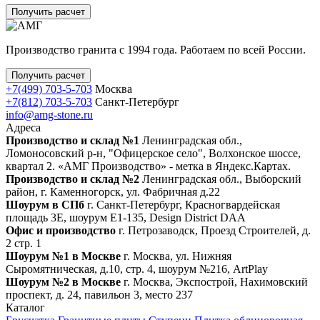
Получить расчет
Производство гранита с 1994 года. Работаем по всей России.
Получить расчет
+7(499) 703-5-703
Москва
+7(812) 703-5-703
Санкт-Петербург
info@amg-stone.ru
Адреса
Производство и склад №1
Ленинградская обл.,
Ломоносовский р-н, "Офицерское село", Волхонское шоссе,
квартал 2. «АМГ Производство» - метка в Яндекс.Картах.
Производство и склад №2
Ленинградская обл., Выборский
район, г. Каменногорск, ул. Фабричная д.22
Шоурум в СПб
г. Санкт‑Петербург, Красногвардейская
площадь 3Е, шоурум Е1-135, Design District DAA
Офис и производство
г. Петрозаводск, Проезд Строителей, д.
2 стр. 1
Шоурум №1 в Москве
г. Москва, ул. Нижняя
Сыромятническая, д.10, стр. 4, шоурум №216, ArtPlay
Шоурум №2 в Москве
г. Москва, Экспострой, Нахимовский
проспект, д. 24, павильон 3, место 237
Каталог