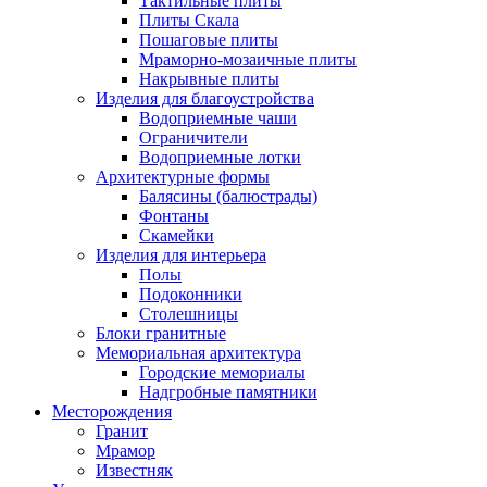
Тактильные плиты
Плиты Скала
Пошаговые плиты
Мраморно-мозаичные плиты
Накрывные плиты
Изделия для благоустройства
Водоприемные чаши
Ограничители
Водоприемные лотки
Архитектурные формы
Балясины (балюстрады)
Фонтаны
Скамейки
Изделия для интерьера
Полы
Подоконники
Столешницы
Блоки гранитные
Мемориальная архитектура
Городские мемориалы
Надгробные памятники
Месторождения
Гранит
Мрамор
Известняк