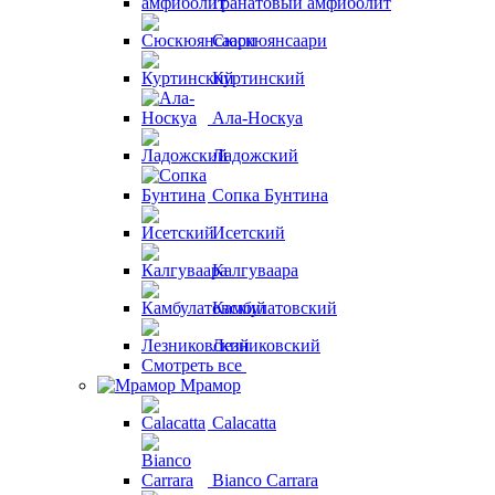
Гранатовый амфиболит
Сюскюянсаари
Куртинский
Ала-Носкуа
Ладожский
Сопка Бунтина
Исетский
Калгуваара
Камбулатовский
Лезниковский
Смотреть все
Мрамор
Calacatta
Bianco Carrara