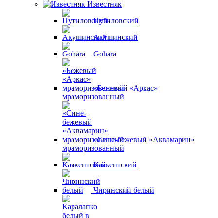
Известняк
Путиловский
Акушинский
Gohara
«Бежевый «Аркас»
мраморизованный
«Сине-бежевый «Аквамарин»
мраморизованный
Каякентский
Чиринский белый