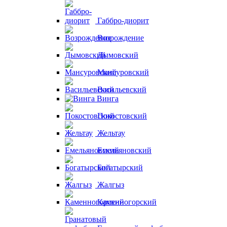
Габбро-диорит
Возрождение
Дымовский
Мансуровский
Васильевский
Винга
Покостовский
Жельтау
Емельяновский
Богатырский
Жалгыз
Каменногорский