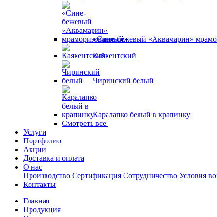
«Сине-бежевый «Аквамарин» мрам
Каякентский
Чиринский белый
Каралапко белый в крапинку
Смотреть все
Услуги
Портфолио
Акции
Доставка и оплата
О нас
Производство
Сертификация
Сотрудничество
Условия во
Контакты
Главная
Продукция