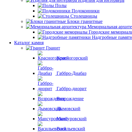
Изделия для интерьера
Полы
Подоконники
Столешницы
Блоки гранитные
Мемориальная архите
Городские мемориал
Надгробные памят
Каталог камня
Гранит
Красногорский
Габбро-Диабаз
Габбро-диорит
Возрождение
Дымовский
Мансуровский
Васильевский