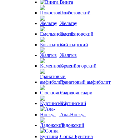
Винга
Покостовский
Жельтау
Емельяновский
Богатырский
Жалгыз
Каменногорский
Гранатовый амфиболит
Сюскюянсаари
Куртинский
Ала-Носкуа
Ладожский
Сопка Бунтина