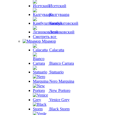
Исетский
Калгуваара
Камбулатовский
Лезниковский
Смотреть все
Мрамор
Calacatta
Bianco Carrara
Statuario
Nero Marquina
New Portoro
Venice Grey
Black Storm