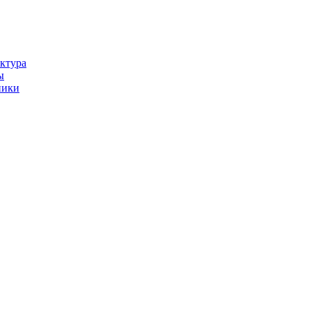
ктура
ы
ники