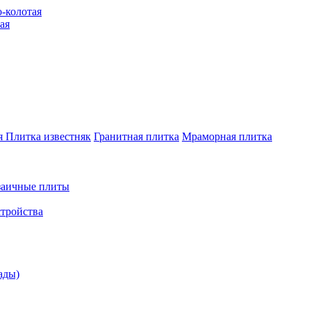
-колотая
ая
я
Плитка известняк
Гранитная плитка
Мраморная плитка
аичные плиты
стройства
ады)