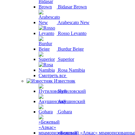
Bidasar Brown
Arabescato New
Rosso Levanto
Burdur Beige
Superior
Rosa Namibia
Смотреть все
Известняк
Путиловский
Акушинский
Gohara
«Бежевый «Аркас» мраморизованны