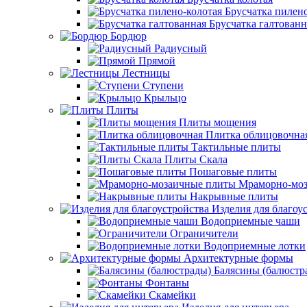
Брусчатка пилено
Брусчатка галтованн
Бордюр
Радиусный
Прямой
Лестницы
Ступени
Крыльцо
Плиты
Плиты мощения
Плитка облицовочна
Тактильные плиты
Плиты Скала
Пошаговые плиты
Мраморно-моз
Накрывные плиты
Изделия для благоу
Водоприемные чаши
Ограничители
Водоприемные лотки
Архитектурные формы
Балясины (балюстр
Фонтаны
Скамейки