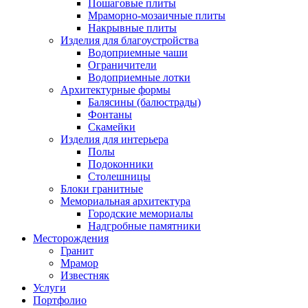
Пошаговые плиты
Мраморно-мозаичные плиты
Накрывные плиты
Изделия для благоустройства
Водоприемные чаши
Ограничители
Водоприемные лотки
Архитектурные формы
Балясины (балюстрады)
Фонтаны
Скамейки
Изделия для интерьера
Полы
Подоконники
Столешницы
Блоки гранитные
Мемориальная архитектура
Городские мемориалы
Надгробные памятники
Месторождения
Гранит
Мрамор
Известняк
Услуги
Портфолио