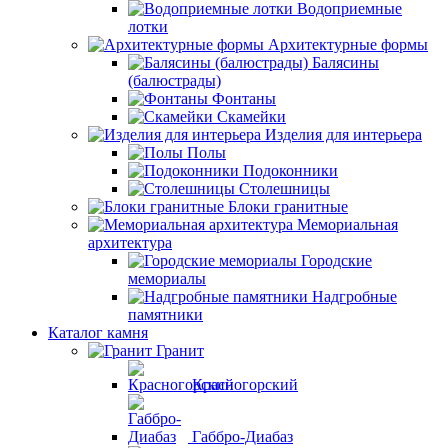
Водоприемные
лотки
Архитектурные формы
Балясины
(балюстрады)
Фонтаны
Скамейки
Изделия для интерьера
Полы
Подоконники
Столешницы
Блоки гранитные
Мемориальная
архитектура
Городские
мемориалы
Надгробные
памятники
Каталог камня
Гранит
Красногорский
Габбро-Диабаз