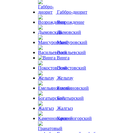
Габбро-диорит
Возрождение
Дымовский
Мансуровский
Васильевский
Винга
Покостовский
Жельтау
Емельяновский
Богатырский
Жалгыз
Каменногорский