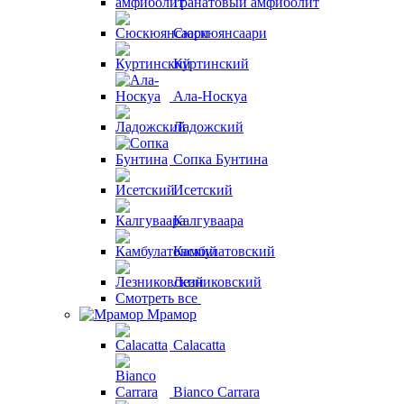
Гранатовый амфиболит
Сюскюянсаари
Куртинский
Ала-Носкуа
Ладожский
Сопка Бунтина
Исетский
Калгуваара
Камбулатовский
Лезниковский
Смотреть все
Мрамор
Calacatta
Bianco Carrara