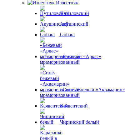
Известняк
Путиловский
Акушинский
Gohara
«Бежевый «Аркас»
мраморизованный
«Сине-бежевый «Аквамарин»
мраморизованный
Каякентский
Чиринский белый