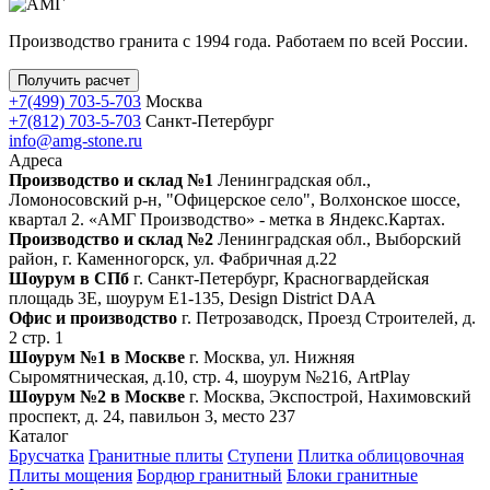
Производство гранита с 1994 года. Работаем по всей России.
Получить расчет
+7(499) 703-5-703
Москва
+7(812) 703-5-703
Санкт-Петербург
info@amg-stone.ru
Адреса
Производство и склад №1
Ленинградская обл.,
Ломоносовский р-н, "Офицерское село", Волхонское шоссе,
квартал 2. «АМГ Производство» - метка в Яндекс.Картах.
Производство и склад №2
Ленинградская обл., Выборский
район, г. Каменногорск, ул. Фабричная д.22
Шоурум в СПб
г. Санкт‑Петербург, Красногвардейская
площадь 3Е, шоурум Е1-135, Design District DAA
Офис и производство
г. Петрозаводск, Проезд Строителей, д.
2 стр. 1
Шоурум №1 в Москве
г. Москва, ул. Нижняя
Сыромятническая, д.10, стр. 4, шоурум №216, ArtPlay
Шоурум №2 в Москве
г. Москва, Экспострой, Нахимовский
проспект, д. 24, павильон 3, место 237
Каталог
Брусчатка
Гранитные плиты
Ступени
Плитка облицовочная
Плиты мощения
Бордюр гранитный
Блоки гранитные