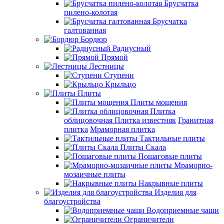
Брусчатка
пилено-колотая
Брусчатка
галтованная
Бордюр
Радиусный
Прямой
Лестницы
Ступени
Крыльцо
Плиты
Плиты мощения
Плитка
облицовочная
Плитка известняк
Гранитная
плитка
Мраморная плитка
Тактильные плиты
Плиты Скала
Пошаговые плиты
Мраморно-
мозаичные плиты
Накрывные плиты
Изделия для
благоустройства
Водоприемные чаши
Ограничители