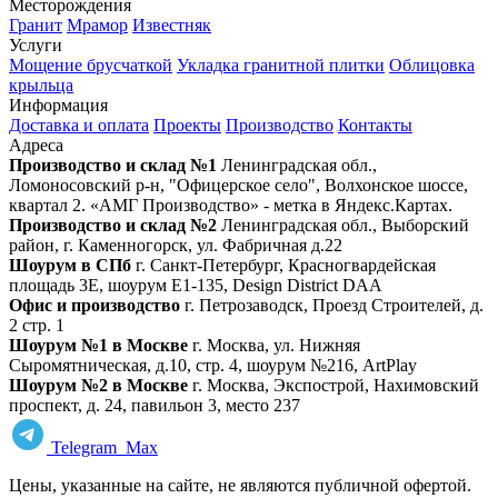
Месторождения
Гранит
Мрамор
Известняк
Услуги
Мощение брусчаткой
Укладка гранитной плитки
Облицовка
крыльца
Информация
Доставка и оплата
Проекты
Производство
Контакты
Адреса
Производство и склад №1
Ленинградская обл.,
Ломоносовский р-н, "Офицерское село", Волхонское шоссе,
квартал 2. «АМГ Производство» - метка в Яндекс.Картах.
Производство и склад №2
Ленинградская обл., Выборский
район, г. Каменногорск, ул. Фабричная д.22
Шоурум в СПб
г. Санкт‑Петербург, Красногвардейская
площадь 3Е, шоурум Е1-135, Design District DAA
Офис и производство
г. Петрозаводск, Проезд Строителей, д.
2 стр. 1
Шоурум №1 в Москве
г. Москва, ул. Нижняя
Сыромятническая, д.10, стр. 4, шоурум №216, ArtPlay
Шоурум №2 в Москве
г. Москва, Экспострой, Нахимовский
проспект, д. 24, павильон 3, место 237
Telegram
Max
Цены, указанные на сайте, не являются публичной офертой.