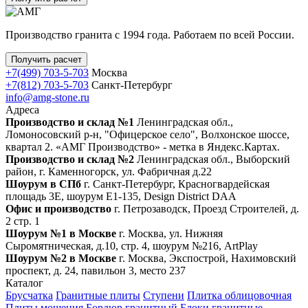
Производство гранита с 1994 года. Работаем по всей России.
Получить расчет
+7(499) 703-5-703
Москва
+7(812) 703-5-703
Санкт-Петербург
info@amg-stone.ru
Адреса
Производство и склад №1
Ленинградская обл.,
Ломоносовский р-н, "Офицерское село", Волхонское шоссе,
квартал 2. «АМГ Производство» - метка в Яндекс.Картах.
Производство и склад №2
Ленинградская обл., Выборский
район, г. Каменногорск, ул. Фабричная д.22
Шоурум в СПб
г. Санкт‑Петербург, Красногвардейская
площадь 3Е, шоурум Е1-135, Design District DAA
Офис и производство
г. Петрозаводск, Проезд Строителей, д.
2 стр. 1
Шоурум №1 в Москве
г. Москва, ул. Нижняя
Сыромятническая, д.10, стр. 4, шоурум №216, ArtPlay
Шоурум №2 в Москве
г. Москва, Экспострой, Нахимовский
проспект, д. 24, павильон 3, место 237
Каталог
Брусчатка
Гранитные плиты
Ступени
Плитка облицовочная
Плиты мощения
Бордюр гранитный
Блоки гранитные