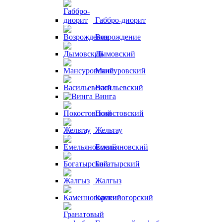
Габбро-диорит
Возрождение
Дымовский
Мансуровский
Васильевский
Винга
Покостовский
Жельтау
Емельяновский
Богатырский
Жалгыз
Каменногорский