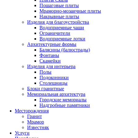
Пошаговые плиты
Мраморно-мозаичные плиты
Накрывные плиты
Изделия для благоустройства
Водоприемные чаши
Ограничители
Водоприемные лотки
Архитектурные формы
Балясины (балюстрады)
Фонтаны
Скамейки
Изделия для интерьера
Полы
Подоконники
Столешницы
Блоки гранитные
Мемориальная архитектура
Городские мемориалы
Надгробные памятники
Месторождения
Гранит
Мрамор
Известняк
Услуги