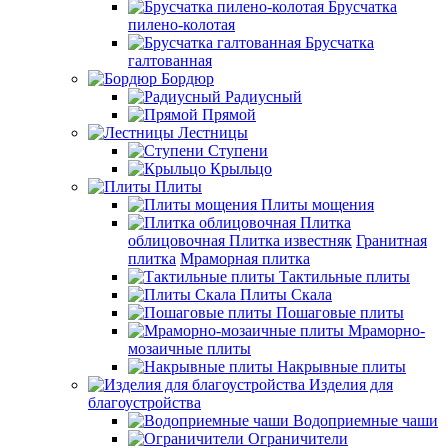
Брусчатка
пилено-колотая
Брусчатка
галтованная
Бордюр
Радиусный
Прямой
Лестницы
Ступени
Крыльцо
Плиты
Плиты мощения
Плитка
облицовочная
Плитка известняк
Гранитная
плитка
Мраморная плитка
Тактильные плиты
Плиты Скала
Пошаговые плиты
Мраморно-
мозаичные плиты
Накрывные плиты
Изделия для
благоустройства
Водоприемные чаши
Ограничители