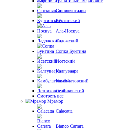
Гранатовый амфиболит
Сюскюянсаари
Куртинский
Ала-Носкуа
Ладожский
Сопка Бунтина
Исетский
Калгуваара
Камбулатовский
Лезниковский
Смотреть все
Мрамор
Calacatta
Bianco Carrara