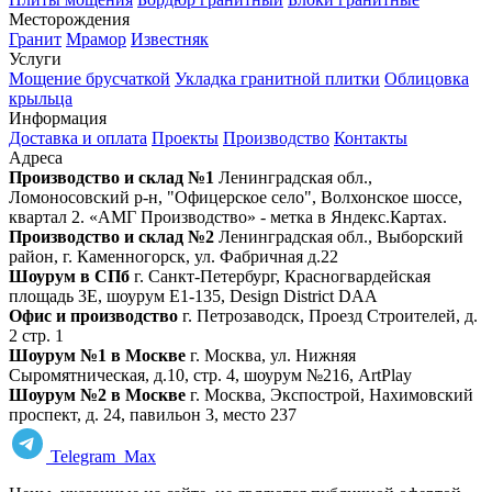
Месторождения
Гранит
Мрамор
Известняк
Услуги
Мощение брусчаткой
Укладка гранитной плитки
Облицовка
крыльца
Информация
Доставка и оплата
Проекты
Производство
Контакты
Адреса
Производство и склад №1
Ленинградская обл.,
Ломоносовский р-н, "Офицерское село", Волхонское шоссе,
квартал 2. «АМГ Производство» - метка в Яндекс.Картах.
Производство и склад №2
Ленинградская обл., Выборский
район, г. Каменногорск, ул. Фабричная д.22
Шоурум в СПб
г. Санкт‑Петербург, Красногвардейская
площадь 3Е, шоурум Е1-135, Design District DAA
Офис и производство
г. Петрозаводск, Проезд Строителей, д.
2 стр. 1
Шоурум №1 в Москве
г. Москва, ул. Нижняя
Сыромятническая, д.10, стр. 4, шоурум №216, ArtPlay
Шоурум №2 в Москве
г. Москва, Экспострой, Нахимовский
проспект, д. 24, павильон 3, место 237
Telegram
Max