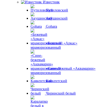
Известняк
Путиловский
Акушинский
Gohara
«Бежевый «Аркас»
мраморизованный
«Сине-бежевый «Аквамарин»
мраморизованный
Каякентский
Чиринский белый