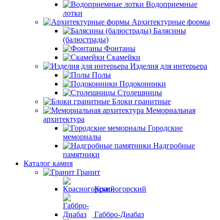
Водоприемные
лотки
Архитектурные формы
Балясины
(балюстрады)
Фонтаны
Скамейки
Изделия для интерьера
Полы
Подоконники
Столешницы
Блоки гранитные
Мемориальная
архитектура
Городские
мемориалы
Надгробные
памятники
Каталог камня
Гранит
Красногорский
Габбро-Диабаз