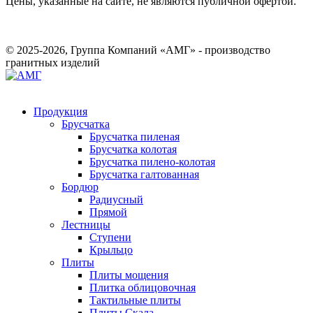
Цены, указанные на сайте, не являются публичной офертой.
© 2025-2026, Группа Компаний «АМГ» - производство
гранитных изделий
Продукция
Брусчатка
Брусчатка пиленая
Брусчатка колотая
Брусчатка пилено-колотая
Брусчатка галтованная
Бордюр
Радиусный
Прямой
Лестницы
Ступени
Крыльцо
Плиты
Плиты мощения
Плитка облицовочная
Тактильные плиты
Плиты Скала