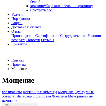
Каралапко белый в крапинку
Смотреть все
Услуги
Портфолио
Акции
Доставка и оплата
О нас
Производство
Сертификация
Сотрудничество
Условия
возврата
Новости
Отзывы
Контакты
Главная
Проекты
Мощение
Мощение
все проекты
Лестницы и крыльца
Мощение
Культурные
объекты
Интерьер
Облицовка
Фонтаны
Мемориальные
памятники