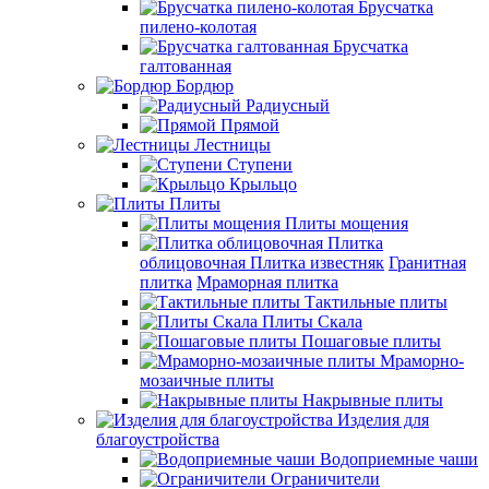
Брусчатка
пилено-колотая
Брусчатка
галтованная
Бордюр
Радиусный
Прямой
Лестницы
Ступени
Крыльцо
Плиты
Плиты мощения
Плитка
облицовочная
Плитка известняк
Гранитная
плитка
Мраморная плитка
Тактильные плиты
Плиты Скала
Пошаговые плиты
Мраморно-
мозаичные плиты
Накрывные плиты
Изделия для
благоустройства
Водоприемные чаши
Ограничители