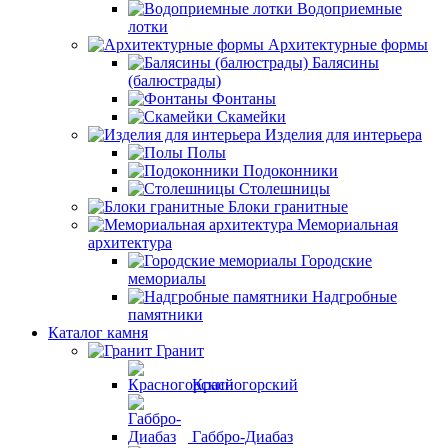
Водоприемные
лотки
Архитектурные формы
Балясины
(балюстрады)
Фонтаны
Скамейки
Изделия для интерьера
Полы
Подоконники
Столешницы
Блоки гранитные
Мемориальная
архитектура
Городские
мемориалы
Надгробные
памятники
Каталог камня
Гранит
Красногорский
Габбро-Диабаз