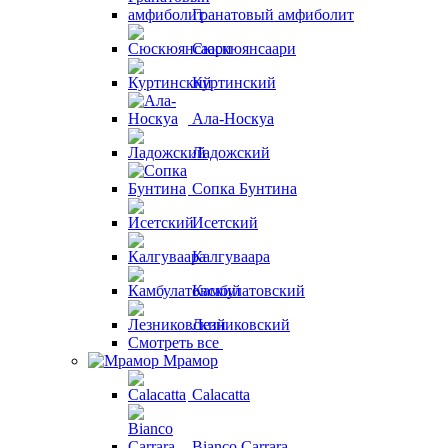
Гранатовый амфиболит
Сюскюянсаари
Куртинский
Ала-Носкуа
Ладожский
Сопка Бунтина
Исетский
Калгуваара
Камбулатовский
Лезниковский
Смотреть все
Мрамор
Calacatta
Bianco Carrara