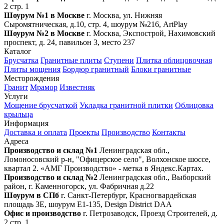
2 стр. 1
Шоурум №1 в Москве
г. Москва, ул. Нижняя
Сыромятническая, д.10, стр. 4, шоурум №216, ArtPlay
Шоурум №2 в Москве
г. Москва, Экспострой, Нахимовский
проспект, д. 24, павильон 3, место 237
Каталог
Брусчатка
Гранитные плиты
Ступени
Плитка облицовочная
Плиты мощения
Бордюр гранитный
Блоки гранитные
Месторождения
Гранит
Мрамор
Известняк
Услуги
Мощение брусчаткой
Укладка гранитной плитки
Облицовка
крыльца
Информация
Доставка и оплата
Проекты
Производство
Контакты
Адреса
Производство и склад №1
Ленинградская обл.,
Ломоносовский р-н, "Офицерское село", Волхонское шоссе,
квартал 2. «АМГ Производство» - метка в Яндекс.Картах.
Производство и склад №2
Ленинградская обл., Выборский
район, г. Каменногорск, ул. Фабричная д.22
Шоурум в СПб
г. Санкт‑Петербург, Красногвардейская
площадь 3Е, шоурум Е1-135, Design District DAA
Офис и производство
г. Петрозаводск, Проезд Строителей, д.
2 стр. 1