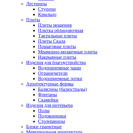
Лестницы
Ступени
Крыльцо
Плиты
Плиты мощения
Плитка облицовочная
Тактильные плиты
Плиты Скала
Пошаговые плиты
Мраморно-мозаичные плиты
Накрывные плиты
Изделия для благоустройства
Водоприемные чаши
Ограничители
Водоприемные лотки
Архитектурные формы
Балясины (балюстрады)
Фонтаны
Скамейки
Изделия для интерьера
Полы
Подоконники
Столешницы
Блоки гранитные
Мемориальная архитектура