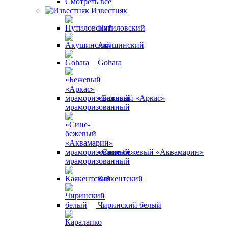
Смотреть все
Известняк
Путиловский
Акушинский
Gohara
«Бежевый «Аркас»
мраморизованный
«Сине-бежевый «Аквамарин»
мраморизованный
Каякентский
Чиринский белый