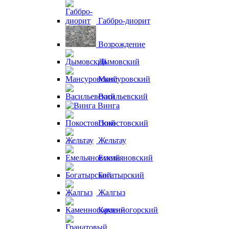
Габбро-диорит
Возрождение
Дымовский
Мансуровский
Васильевский
Винга
Покостовский
Жельтау
Емельяновский
Богатырский
Жалгыз
Каменногорский