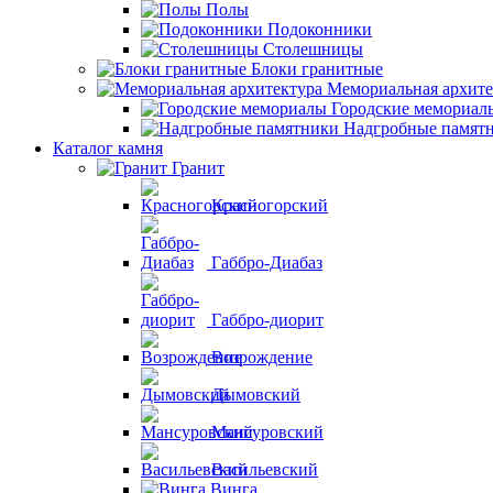
Полы
Подоконники
Столешницы
Блоки гранитные
Мемориальная архите
Городские мемориал
Надгробные памят
Каталог камня
Гранит
Красногорский
Габбро-Диабаз
Габбро-диорит
Возрождение
Дымовский
Мансуровский
Васильевский
Винга