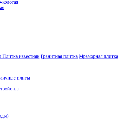
-колотая
ая
я
Плитка известняк
Гранитная плитка
Мраморная плитка
аичные плиты
стройства
ады)