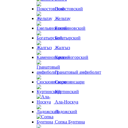
Покостовский
Жельтау
Емельяновский
Богатырский
Жалгыз
Каменногорский
Гранатовый амфиболит
Сюскюянсаари
Куртинский
Ала-Носкуа
Ладожский
Сопка Бунтина