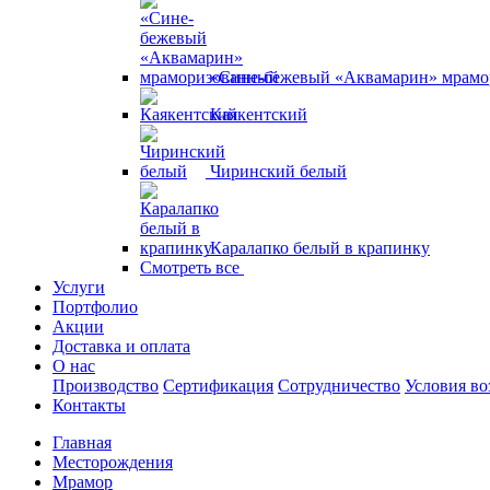
«Сине-бежевый «Аквамарин» мрам
Каякентский
Чиринский белый
Каралапко белый в крапинку
Смотреть все
Услуги
Портфолио
Акции
Доставка и оплата
О нас
Производство
Сертификация
Сотрудничество
Условия во
Контакты
Главная
Месторождения
Мрамор