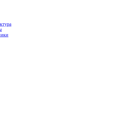
ктура
ы
ники