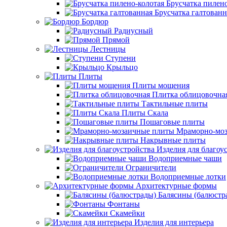
Брусчатка пилено
Брусчатка галтованн
Бордюр
Радиусный
Прямой
Лестницы
Ступени
Крыльцо
Плиты
Плиты мощения
Плитка облицовочна
Тактильные плиты
Плиты Скала
Пошаговые плиты
Мраморно-моз
Накрывные плиты
Изделия для благоу
Водоприемные чаши
Ограничители
Водоприемные лотки
Архитектурные формы
Балясины (балюстр
Фонтаны
Скамейки
Изделия для интерьера