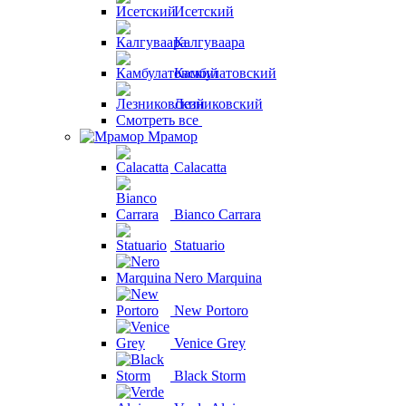
Исетский
Калгуваара
Камбулатовский
Лезниковский
Смотреть все
Мрамор
Calacatta
Bianco Carrara
Statuario
Nero Marquina
New Portoro
Venice Grey
Black Storm