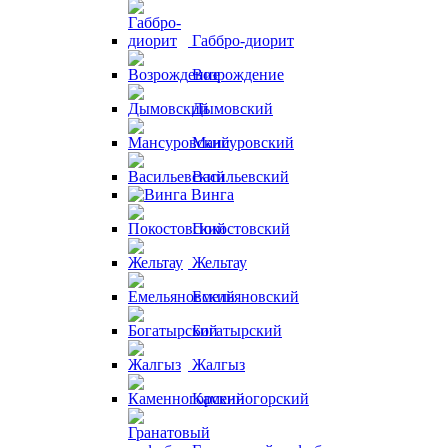
Габбро-диорит
Возрождение
Дымовский
Мансуровский
Васильевский
Винга
Покостовский
Жельтау
Емельяновский
Богатырский
Жалгыз
Каменногорский