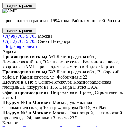
Получить расчет
Производство гранита с 1994 года. Работаем по всей России.
Получить расчет
+7(499) 703-5-703
Москва
+7(812) 703-5-703
Санкт-Петербург
info@amg-stone.ru
Адреса
Производство и склад №1
Ленинградская обл.,
Ломоносовский р-н, "Офицерское село", Волхонское шоссе,
квартал 2. «АМГ Производство» - метка в Яндекс.Картах.
Производство и склад №2
Ленинградская обл., Выборский
район, г. Каменногорск, ул. Фабричная д.22
Шоурум в СПб
г. Санкт‑Петербург, Красногвардейская
площадь 3Е, шоурум Е1-135, Design District DAA
Офис и производство
г. Петрозаводск, Проезд Строителей, д.
2 стр. 1
Шоурум №1 в Москве
г. Москва, ул. Нижняя
Сыромятническая, д.10, стр. 4, шоурум №216, ArtPlay
Шоурум №2 в Москве
г. Москва, Экспострой, Нахимовский
проспект, д. 24, павильон 3, место 237
Каталог