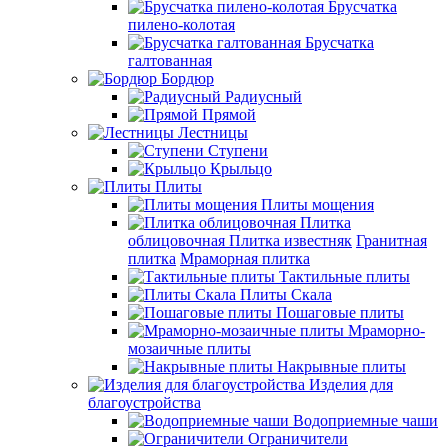
Брусчатка
пилено-колотая
Брусчатка
галтованная
Бордюр
Радиусный
Прямой
Лестницы
Ступени
Крыльцо
Плиты
Плиты мощения
Плитка
облицовочная
Плитка известняк
Гранитная
плитка
Мраморная плитка
Тактильные плиты
Плиты Скала
Пошаговые плиты
Мраморно-
мозаичные плиты
Накрывные плиты
Изделия для
благоустройства
Водоприемные чаши
Ограничители