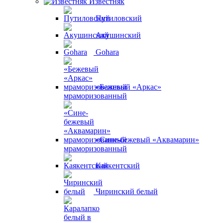
Известняк
Путиловский
Акушинский
Gohara
«Бежевый «Аркас»
мраморизованный
«Сине-бежевый «Аквамарин»
мраморизованный
Каякентский
Чиринский белый