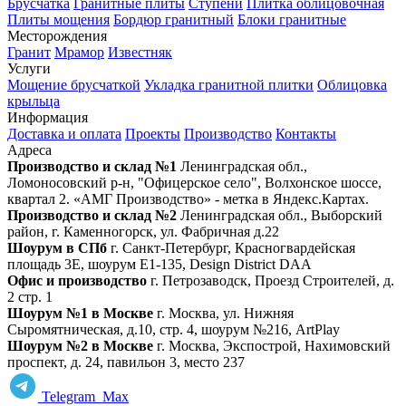
Брусчатка
Гранитные плиты
Ступени
Плитка облицовочная
Плиты мощения
Бордюр гранитный
Блоки гранитные
Месторождения
Гранит
Мрамор
Известняк
Услуги
Мощение брусчаткой
Укладка гранитной плитки
Облицовка
крыльца
Информация
Доставка и оплата
Проекты
Производство
Контакты
Адреса
Производство и склад №1
Ленинградская обл.,
Ломоносовский р-н, "Офицерское село", Волхонское шоссе,
квартал 2. «АМГ Производство» - метка в Яндекс.Картах.
Производство и склад №2
Ленинградская обл., Выборский
район, г. Каменногорск, ул. Фабричная д.22
Шоурум в СПб
г. Санкт‑Петербург, Красногвардейская
площадь 3Е, шоурум Е1-135, Design District DAA
Офис и производство
г. Петрозаводск, Проезд Строителей, д.
2 стр. 1
Шоурум №1 в Москве
г. Москва, ул. Нижняя
Сыромятническая, д.10, стр. 4, шоурум №216, ArtPlay
Шоурум №2 в Москве
г. Москва, Экспострой, Нахимовский
проспект, д. 24, павильон 3, место 237
Telegram
Max