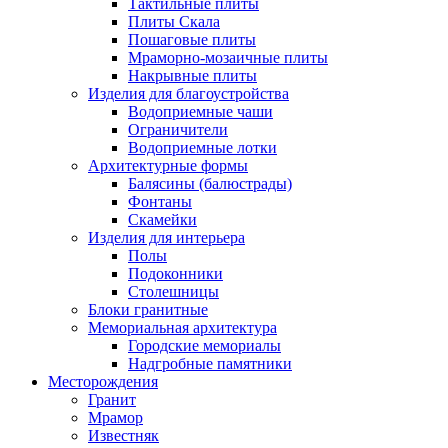
Тактильные плиты
Плиты Скала
Пошаговые плиты
Мраморно-мозаичные плиты
Накрывные плиты
Изделия для благоустройства
Водоприемные чаши
Ограничители
Водоприемные лотки
Архитектурные формы
Балясины (балюстрады)
Фонтаны
Скамейки
Изделия для интерьера
Полы
Подоконники
Столешницы
Блоки гранитные
Мемориальная архитектура
Городские мемориалы
Надгробные памятники
Месторождения
Гранит
Мрамор
Известняк