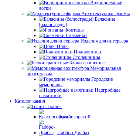
Водоприемные
лотки
Архитектурные формы
Балясины
(балюстрады)
Фонтаны
Скамейки
Изделия для интерьера
Полы
Подоконники
Столешницы
Блоки гранитные
Мемориальная
архитектура
Городские
мемориалы
Надгробные
памятники
Каталог камня
Гранит
Красногорский
Габбро-Диабаз