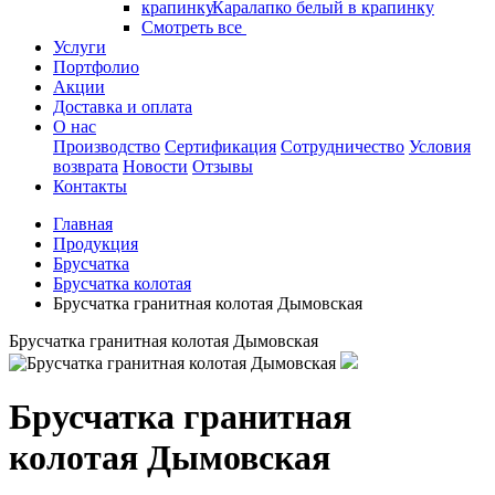
Каралапко белый в крапинку
Смотреть все
Услуги
Портфолио
Акции
Доставка и оплата
О нас
Производство
Сертификация
Сотрудничество
Условия
возврата
Новости
Отзывы
Контакты
Главная
Продукция
Брусчатка
Брусчатка колотая
Брусчатка гранитная колотая Дымовская
Брусчатка гранитная колотая Дымовская
Брусчатка гранитная
колотая Дымовская