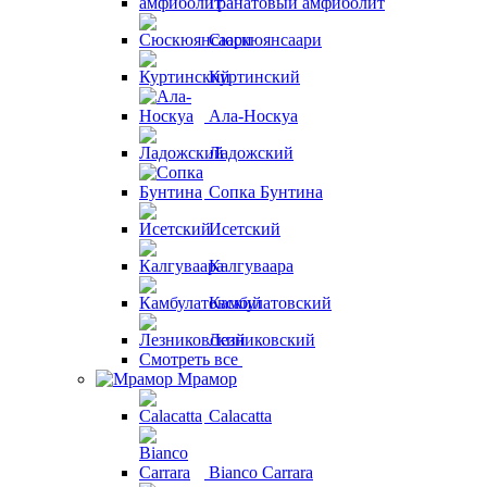
Гранатовый амфиболит
Сюскюянсаари
Куртинский
Ала-Носкуа
Ладожский
Сопка Бунтина
Исетский
Калгуваара
Камбулатовский
Лезниковский
Смотреть все
Мрамор
Calacatta
Bianco Carrara