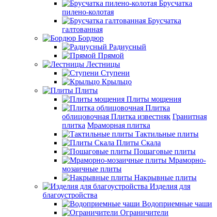
Брусчатка
пилено-колотая
Брусчатка
галтованная
Бордюр
Радиусный
Прямой
Лестницы
Ступени
Крыльцо
Плиты
Плиты мощения
Плитка
облицовочная
Плитка известняк
Гранитная
плитка
Мраморная плитка
Тактильные плиты
Плиты Скала
Пошаговые плиты
Мраморно-
мозаичные плиты
Накрывные плиты
Изделия для
благоустройства
Водоприемные чаши
Ограничители