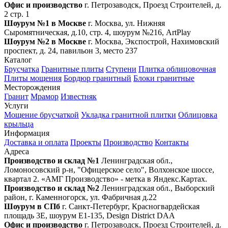
Офис и производство
г. Петрозаводск, Проезд Строителей, д.
2 стр. 1
Шоурум №1 в Москве
г. Москва, ул. Нижняя
Сыромятническая, д.10, стр. 4, шоурум №216, ArtPlay
Шоурум №2 в Москве
г. Москва, Экспострой, Нахимовский
проспект, д. 24, павильон 3, место 237
Каталог
Брусчатка
Гранитные плиты
Ступени
Плитка облицовочная
Плиты мощения
Бордюр гранитный
Блоки гранитные
Месторождения
Гранит
Мрамор
Известняк
Услуги
Мощение брусчаткой
Укладка гранитной плитки
Облицовка
крыльца
Информация
Доставка и оплата
Проекты
Производство
Контакты
Адреса
Производство и склад №1
Ленинградская обл.,
Ломоносовский р-н, "Офицерское село", Волхонское шоссе,
квартал 2. «АМГ Производство» - метка в Яндекс.Картах.
Производство и склад №2
Ленинградская обл., Выборский
район, г. Каменногорск, ул. Фабричная д.22
Шоурум в СПб
г. Санкт‑Петербург, Красногвардейская
площадь 3Е, шоурум Е1-135, Design District DAA
Офис и производство
г. Петрозаводск, Проезд Строителей, д.