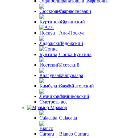
Гранатовый амфиболит
Сюскюянсаари
Куртинский
Ала-Носкуа
Ладожский
Сопка Бунтина
Исетский
Калгуваара
Камбулатовский
Лезниковский
Смотреть все
Мрамор
Calacatta
Bianco Carrara