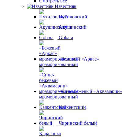
Смотреть все
Известняк
Путиловский
Акушинский
Gohara
«Бежевый «Аркас»
мраморизованный
«Сине-бежевый «Аквамарин»
мраморизованный
Каякентский
Чиринский белый