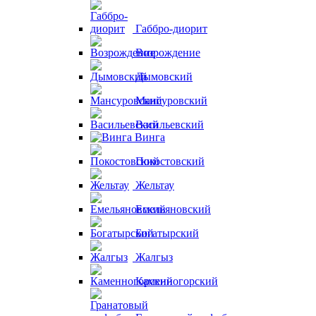
Габбро-диорит
Возрождение
Дымовский
Мансуровский
Васильевский
Винга
Покостовский
Жельтау
Емельяновский
Богатырский
Жалгыз
Каменногорский