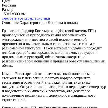
Цвет
Розовый
Размер
150xLx300 мм
смотреть все характеристики
Описание
Характеристики
Доставка и оплата
Гранитный бордюр Богатырский (бортовой камень ГП1)
производится из природного камня Кузреченского
месторождения, известного своей исключительной
прочностью и выразительным серо-розовым оттенком с
равномерной текстурой. Такой материал идеально подходит
для благоустройства городских улиц, парков, тротуаров и
придомовых территорий, обеспечивая аккуратное
разграничение зон мощения и придавая объекту завершённый
облик.
Камень Богатырский отличается высокой плотностью и
стойкостью к истиранию, поэтому бордюр сохраняет
геометрию и эстетичный вид даже при интенсивных
нагрузках. Он устойчив к влаге, резким перепадам температур
и воздействию химических реагентов, что делает его
долговечным решением для дорожного и ландшафтного
строительства.
Бортовой камень ГП1 из Кузреченского гранита обладает