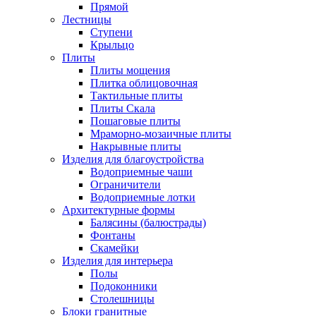
Прямой
Лестницы
Ступени
Крыльцо
Плиты
Плиты мощения
Плитка облицовочная
Тактильные плиты
Плиты Скала
Пошаговые плиты
Мраморно-мозаичные плиты
Накрывные плиты
Изделия для благоустройства
Водоприемные чаши
Ограничители
Водоприемные лотки
Архитектурные формы
Балясины (балюстрады)
Фонтаны
Скамейки
Изделия для интерьера
Полы
Подоконники
Столешницы
Блоки гранитные