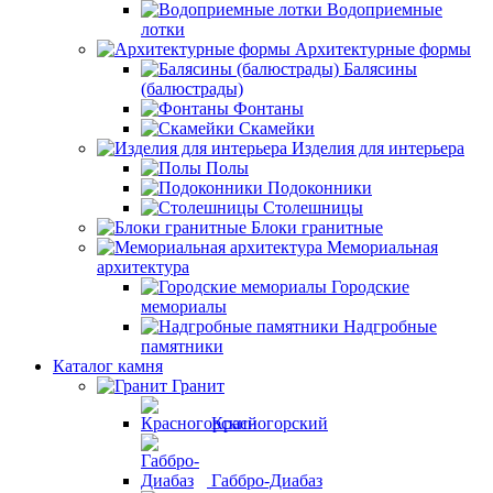
Водоприемные
лотки
Архитектурные формы
Балясины
(балюстрады)
Фонтаны
Скамейки
Изделия для интерьера
Полы
Подоконники
Столешницы
Блоки гранитные
Мемориальная
архитектура
Городские
мемориалы
Надгробные
памятники
Каталог камня
Гранит
Красногорский
Габбро-Диабаз